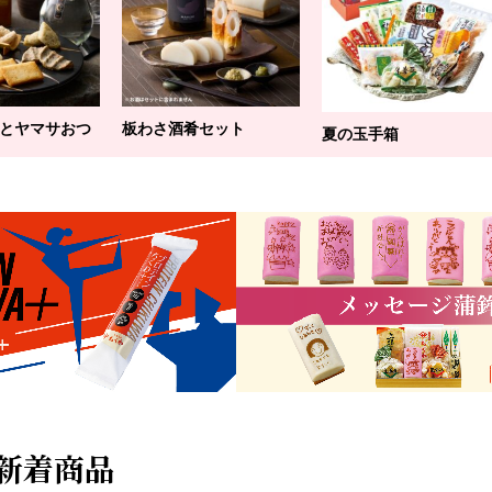
とヤマサおつ
板わさ酒肴セット
夏の玉手箱
新着商品