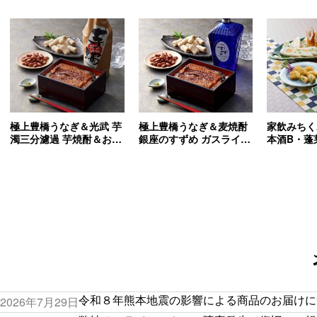
極上豊橋うなぎ＆光武 芋
極上豊橋うなぎ＆麦焼酎
家飲みちく
濁三分濾過 芋焼酎＆おつ
銀座のすずめ ガスライト
本酒B・蓬
まみセット(送料込)
＆おつまみセット(送料
生酒】(送料
込)
令和８年熊本地震の影響による商品のお届けについ
2026年7月29日