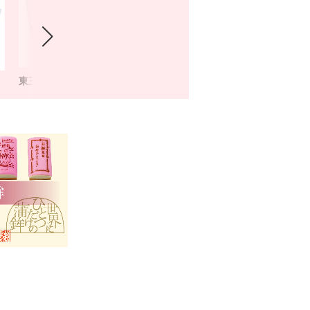
東三河伝統の味三選
家飲みちくわセット【日
家飲みち
本酒A・末廣山廃純米
本酒B・
酒】(送料込)
生酒】(