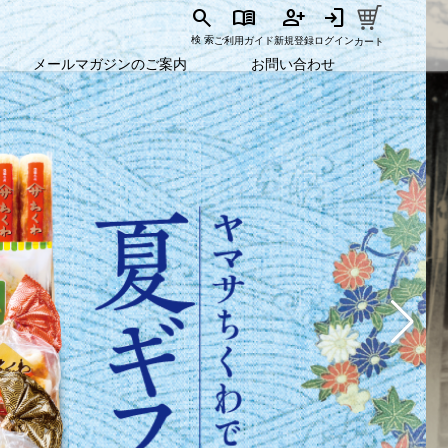
search
menu_book
person_add
login
ご利用ガイド
新規登録
ログイン
検 索
カート
メールマガジンのご案内
お問い合わせ