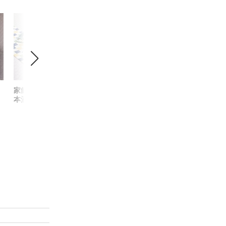
家飲みちくわセット【日
板わさ酒肴セット
魔女の悪
本酒A・末廣山廃純米
まみセッ
酒】(送料込)