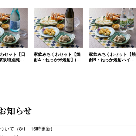
わセット【日
家飲みちくわセット【焼
家飲みちくわセット【焼
莱泉特別純米
酎A・ねっか米焼酎】(送
酎B・ねっか焼酎ハイ
込)
料込)
ボール】(送料込)
お知らせ
て（8/1 16時更新)