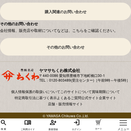
購入関連のお問い合わせ
その他のお問い合わせ
会社情報、販売店や取材についてなどは、こちらをご確認ください。
その他のお問い合わせ
ヤマサちくわ株式会社
〒440-0086 愛知県豊橋市下地町橋⼝30-1
TEL：0120-803489(受注センター)［午前9時～午後5時］
個人情報保護の取扱いについて
このサイトについて
賞味期限について
特定商取引法に基づく表示
よくあるご質問
公式サイト
企業サイト
店舗・販売情報サイト
© YAMASA Chikuwa Co.,Ltd.
search
menu_book
person_add
login
カート
メニュー
ご利用ガイド
新規登録
ログイン
検 索