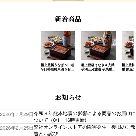
新着商品
極上豊橋うなぎ＆白老
極上豊橋うなぎ＆光武
極上豊橋
辛口特別純米酒＆おつ
芋濁三分濾過 芋焼酎＆
酎 銀座
まみセット(送料込)
おつまみセット(送料
ライト＆
込)
ト(送料込
お知らせ
令和８年熊本地震の影響による商品のお届けに
2026年7月29日
ついて（8/1 16時更新)
弊社オンラインストアの障害発生・復旧のご報
2026年2月25日
告とお詫び