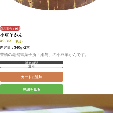
商品番号：966
小豆羊かん
¥
2,862
（税込）
内容量：340g×2本
豊橋の老舗御菓子所「絹与」の小豆羊かんです。
販売期間
通年
カートに追加
詳細を見る