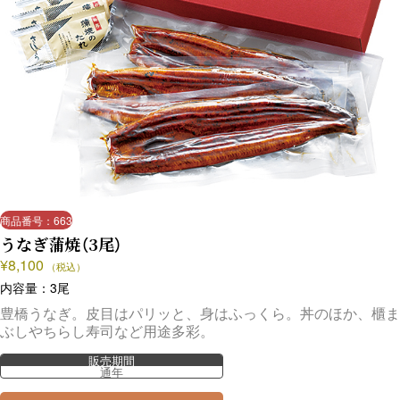
商品番号：663
うなぎ蒲焼（3尾）
¥
8,100
（税込）
内容量：3尾
豊橋うなぎ。皮目はパリッと、身はふっくら。丼のほか、櫃ま
ぶしやちらし寿司など用途多彩。
販売期間
通年