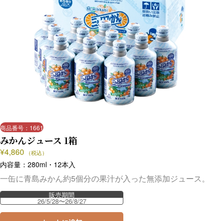
商品番号：1661
みかんジュース 1箱
¥
4,860
（税込）
内容量：280ml・12本入
一缶に青島みかん約5個分の果汁が入った無添加ジュース。
販売期間
26/5/28〜26/8/27