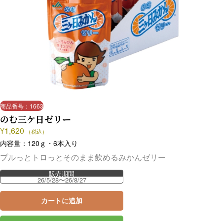
商品番号：1663
のむ三ケ日ゼリー
¥
1,620
（税込）
内容量：120ｇ・6本入り
プルっとトロっとそのまま飲めるみかんゼリー
販売期間
26/5/28〜26/8/27
カートに追加