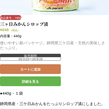
商品番号：1666
三ヶ日みかんシロップ漬
¥
648
（税込）
内容量：440g
使いやすい新パッケージ。静岡県三ケ日産・天然の美味しさ
たっぷり。
販売期間
26/3/23〜26/8/28
カートに追加
詳細を見る
●440g・１袋
静岡県産・三ケ日みかんをたっぷりシロップ漬にしました。