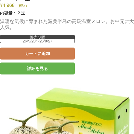
¥
4,968
（税込）
内容量：２玉
温暖な気候に育まれた渥美半島の高級温室メロン。お中元に大
人気。
販売期間
26/5/28〜26/8/27
カートに追加
詳細を見る