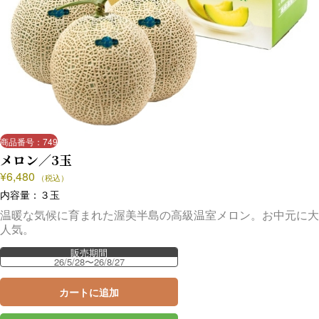
商品番号：749
メロン／3玉
¥
6,480
（税込）
内容量：３玉
温暖な気候に育まれた渥美半島の高級温室メロン。お中元に大
人気。
販売期間
26/5/28〜26/8/27
カートに追加