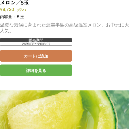
メロン／5玉
¥
9,720
（税込）
内容量：５玉
温暖な気候に育まれた渥美半島の高級温室メロン。お中元に大
人気。
販売期間
26/5/28〜26/8/27
カートに追加
詳細を見る