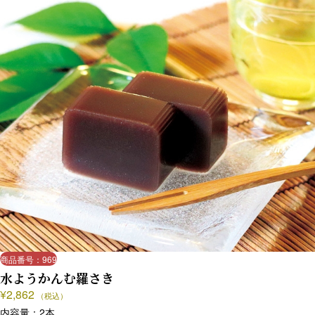
商品番号：969
水ようかんむ羅さき
¥
2,862
（税込）
内容量：2本