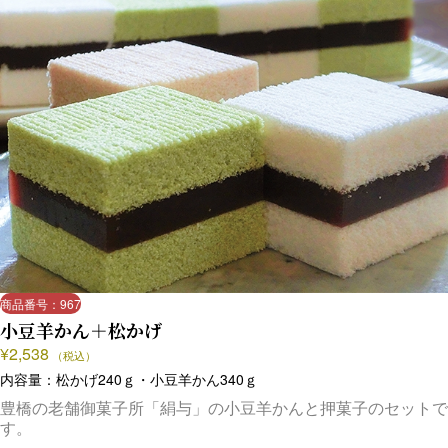
商品番号：967
小豆羊かん＋松かげ
¥
2,538
（税込）
内容量：松かげ240ｇ・小豆羊かん340ｇ
豊橋の老舗御菓子所「絹与」の小豆羊かんと押菓子のセットで
す。