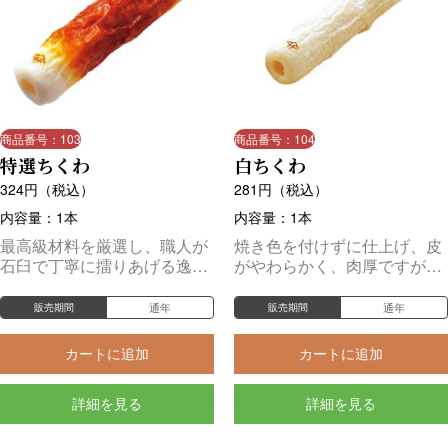
商品番号：103
商品番号：104
特選ちくわ
白ちくわ
324
円（税込）
281
円（税込）
内容量：1本
内容量：1本
最高級材料を厳選し、職人が
焼き色を付けずに仕上げ、皮
石臼で丁寧に擂りあげる逸
がやわらかく、肉厚ですが、
品。ご贈答用にも好評です。
食べやすいのが特徴です。
通年
通年
販売期間
販売期間
カートに追加
カートに追加
詳細を見る
詳細を見る