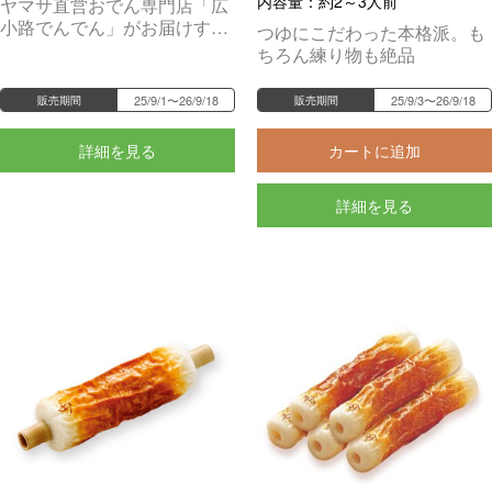
内容量：約2～3人前
ヤマサ直営おでん専門店「広
小路でんでん」がお届けす
つゆにこだわった本格派。も
る、季節感いっぱいの月替わ
ちろん練り物も絶品
りおでん。専門店ならではの
繊細かつ奥深い味わいをお楽
25/9/1〜26/9/18
25/9/3〜26/9/18
販売期間
販売期間
しみください。
詳細を見る
カートに追加
詳細を見る