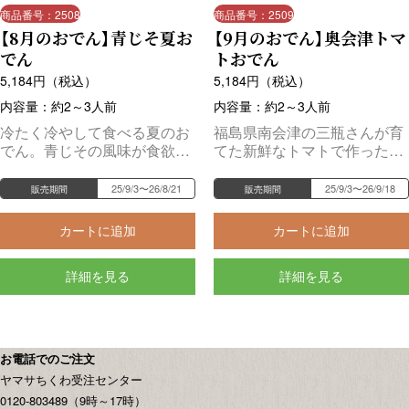
商品番号：2508
商品番号：2509
【8月のおでん】青じそ夏お
【9月のおでん】奥会津トマ
でん
トおでん
5,184
円（税込）
5,184
円（税込）
内容量：約2～3人前
内容量：約2～3人前
冷たく冷やして食べる夏のお
福島県南会津の三瓶さんが育
でん。青じその風味が食欲を
てた新鮮なトマトで作った
そそります。
スープは絶品！
25/9/3〜26/8/21
25/9/3〜26/9/18
販売期間
販売期間
カートに追加
カートに追加
詳細を見る
詳細を見る
お電話でのご注文
ヤマサちくわ受注センター
0120-803489（9時～17時）