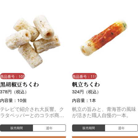
商品番号：105
商品番号：111
黒胡椒豆ちくわ
帆立ちくわ
378
円（税込）
324
円（税込）
内容量：10個
内容量：1本
テレビで紹介され大反響。ク
帆立の旨みと、青海苔の風味
ラタペッパーとのコラボ商
が活きた職人自慢の一本。
品！スパイシーな味わいがお
つまみにもぴったりです。
通年
通年
販売期間
販売期間