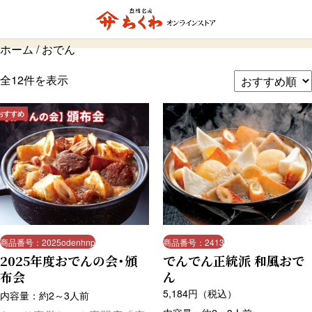
おでん
ホーム
/ おでん
全12件を表示
おすすめ
商品番号：2025odenhnp
商品番号：2413
2025年度おでんの会・頒
でんでん正統派 和風おで
布会
ん
5,184
円（税込）
内容量：約2～3人前