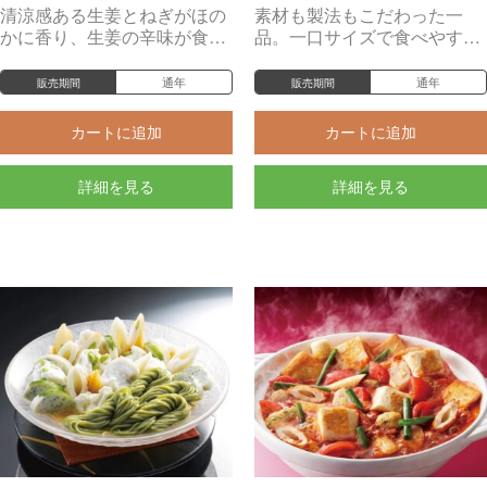
清涼感ある生姜とねぎがほの
素材も製法もこだわった一
かに香り、生姜の辛味が食欲
品。一口サイズで食べやす
をそそります。
く、おつまみ用の味付けで
す。
通年
通年
販売期間
販売期間
カートに追加
カートに追加
詳細を見る
詳細を見る