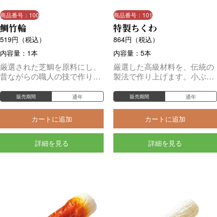
商品番号：100
商品番号：101
鯛竹輪
特製ちくわ
519
円（税込）
864
円（税込）
内容量：1本
内容量：5本
厳選された芝鯛を原料にし、
厳選した高級材料を、伝統の
昔ながらの職人の技で作り上
製法で作り上げます。小ぶり
げる最高級のちくわです。
で食べやすく売れ筋NO.1。
通年
通年
販売期間
販売期間
カートに追加
カートに追加
詳細を見る
詳細を見る