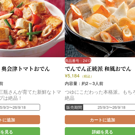
商品番号：2413
】奥会津トマトおでん
でんでん正統派 和風おでん
¥
5,184
（税込）
前
内容量：約2～3人前
三瓶さんが育てた新鮮なトマ
つゆにこだわった本格派。もち
プは絶品！
絶品
5/9/3〜26/9/18
販売期間
25/9/3〜26/9/18
トに追加
カートに追加
細を見る
詳細を見る