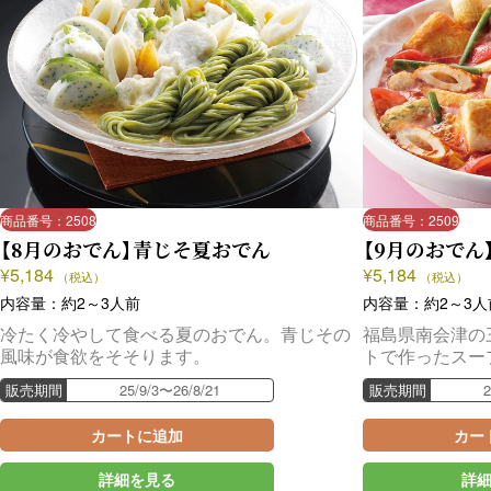
商品番号：2508
商品番号：2509
【8月のおでん】青じそ夏おでん
【9月のおでん
¥
5,184
¥
5,184
（税込）
（税込）
内容量：約2～3人前
内容量：約2～3人
冷たく冷やして食べる夏のおでん。青じその
福島県南会津の
風味が食欲をそそります。
トで作ったスー
販売期間
25/9/3〜26/8/21
販売期間
2
カートに追加
カー
詳細を見る
詳