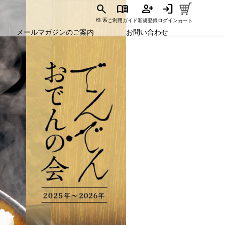
search
menu_book
person_add
login
ご利用ガイド
新規登録
ログイン
検 索
カート
メールマガジンのご案内
お問い合わせ