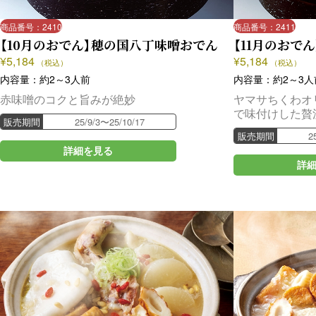
商品番号：2410
商品番号：2411
【10月のおでん】穂の国八丁味噌おでん
【11月のおで
¥
5,184
¥
5,184
（税込）
（税込）
内容量：約2～3人前
内容量：約2～3人
赤味噌のコクと旨みが絶妙
ヤマサちくわオ
で味付けした贅
販売期間
25/9/3〜25/10/17
販売期間
2
詳細を見る
詳