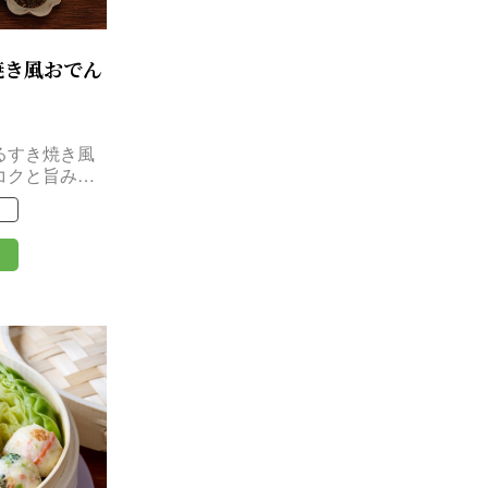
焼き風おでん
るすき焼き風
コクと旨みを
味です。