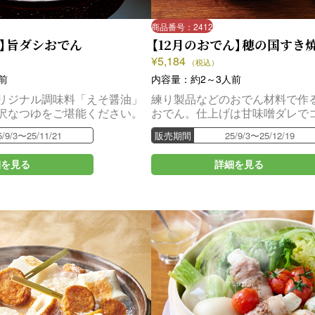
商品番号：2412
ん】旨ダシおでん
【12月のおでん】穂の国すき
¥
5,184
（税込）
前
内容量：約2～3人前
リジナル調味料「えそ醤油」
練り製品などのおでん材料で作
沢なつゆをご堪能ください。
おでん。仕上げは甘味噌ダレで
プラス！三河テイストの新しい
5/9/3〜25/11/21
販売期間
25/9/3〜25/12/19
細を見る
詳細を見る