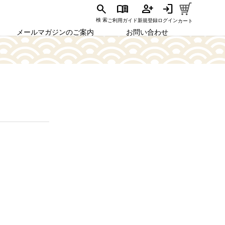
search
menu_book
person_add
login
ご利用ガイド
新規登録
ログイン
検 索
カート
メールマガジンのご案内
お問い合わせ