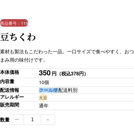
商品番号：119
豆ちくわ
素材も製法もこだわった一品。一口サイズで食べやすく、おつ
まみ用の味付けです。
350
本体価格
円
（税込378円）
内容量
10個
配送情報
クール便
配送料別
アレルギー
大豆
販売期間
通年
豆
数量
ー
＋
ち