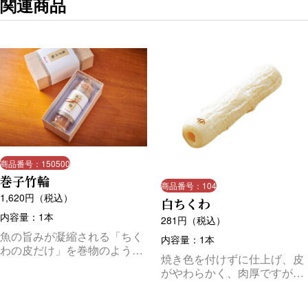
関連商品
商品番号：150500
巻子竹輪
商品番号：104
1,620
円（税込）
白ちくわ
内容量：1本
281
円（税込）
魚の旨みが凝縮される「ちく
内容量：1本
わの皮だけ」を巻物のように
焼き色を付けずに仕上げ、皮
巻いて作り上げる巻子竹輪。
がやわらかく、肉厚ですが、
職人が一枚一枚丁寧に焼き上
食べやすいのが特徴です。
げるこだわりの商品。縦 約13
ｃｍ ｘ 横 約53ｃｍ（展開し