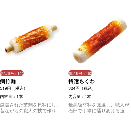
た長さ）
商品番号：100
商品番号：103
鯛竹輪
特選ちくわ
519
円（税込）
324
円（税込）
内容量：1本
内容量：1本
厳選された芝鯛を原料にし、
最高級材料を厳選し、職人が
昔ながらの職人の技で作り上
石臼で丁寧に擂りあげる逸
げる最高級のちくわです。
品。ご贈答用にも好評です。