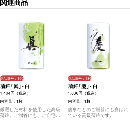
関連商品
商品番号：190
商品番号：186
蒲鉾「眞」・白
蒲鉾「慶」・白
1,404
円（税込）
1,836
円（税込）
内容量：1枚
内容量：1枚
厳選した材料を使用した高級
慶事などのご贈答にも喜ばれ
蒲鉾。ご贈答にも、ご自宅用
ている高級蒲鉾です。
にも、人気のある商品です。