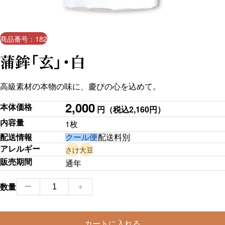
商品番号：182
蒲鉾「玄」・白
高級素材の本物の味に、慶びの心を込めて。
2,000
本体価格
円
（税込2,160円）
内容量
1枚
配送情報
クール便
配送料別
アレルギー
さけ
大豆
販売期間
通年
蒲
数量
ー
＋
鉾
「玄」・
カートに入れる