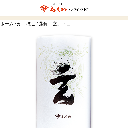
ホーム
/
かまぼこ
/ 蒲鉾「玄」・白