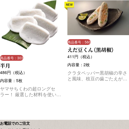
NEW
商品番号：560
えだ豆くん（黒胡椒）
411
円（税込）
商品番号：303
半月
内容量：2枚
486
円（税込）
クラタペッパー黒胡椒の辛さ
と風味、枝豆の歯ごたえが楽
内容量：5枚
しめる！ビールにぴったりの
ヤマサちくわの超ロングセ
商品です。
ラー！ 厳選した材料を使い、
ふわふわの食感を出すために
職人が一枚一枚手作りしま
す。 そのままわさび醤油で
も、お吸い物に入れても美味
しくお召し上がりいただけま
お電話でのご注文
す。