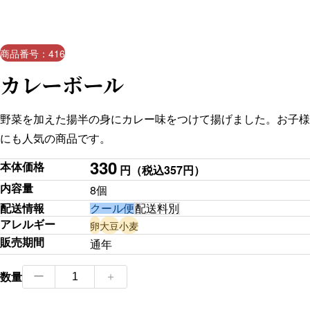
商品番号：416
カレーボール
野菜を加えた揚半の身にカレー味をつけて揚げました。お子様
にも人気の商品です。
330
本体価格
円
（税込357円）
内容量
8個
配送情報
クール便
配送料別
アレルギー
卵
大豆
小麦
販売期間
通年
カ
数量
ー
＋
レー