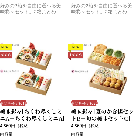
好みの2箱を自由に選べる美
好みの2箱を自由に選べる美
味彩々セット。2箱まとめて
味彩々セット。2箱まとめて
お届けします。
お届けします。
NEW
NEW
おすすめ
おすすめ
商品番号：8016
商品番号：8022
美味彩々[ちくわ尽くしミ
美味彩々［夏のかき揚セッ
ニA＋ちくわ尽くしミニA]
トB＋旬の美味セットC]
4,860
円（税込）
4,860
円（税込）
内容量： ー
内容量： ー