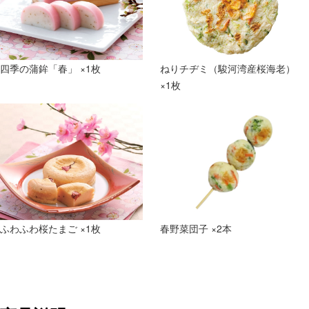
四季の蒲鉾「春」 ×1枚
ねりチヂミ（駿河湾産桜海老）
×1枚
ふわふわ桜たまご ×1枚
春野菜団子 ×2本