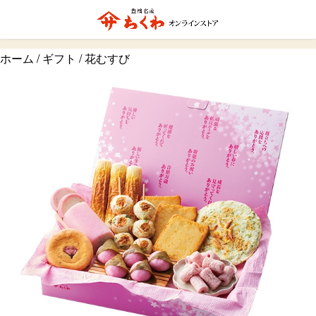
ホーム
/
ギフト
/ 花むすび