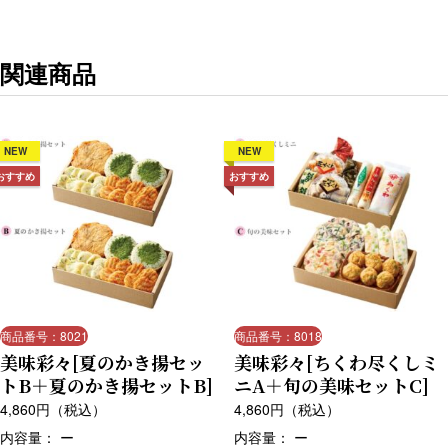
関連商品
NEW
NEW
おすすめ
おすすめ
商品番号：8021
商品番号：8018
美味彩々[夏のかき揚セッ
美味彩々[ちくわ尽くしミ
トB＋夏のかき揚セットB]
ニA＋旬の美味セットC]
4,860
円（税込）
4,860
円（税込）
内容量： ー
内容量： ー