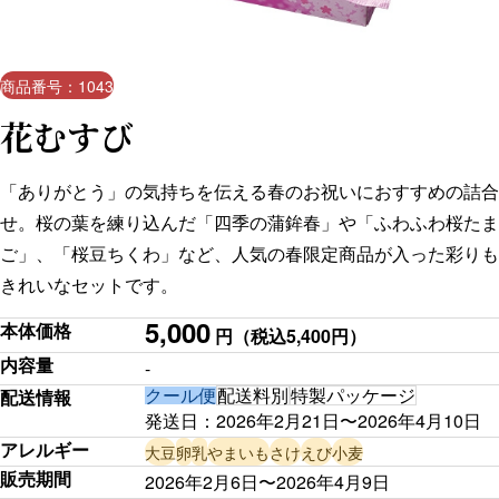
商品番号：1043
花むすび
「ありがとう」の気持ちを伝える春のお祝いにおすすめの詰合
せ。桜の葉を練り込んだ「四季の蒲鉾春」や「ふわふわ桜たま
ご」、「桜豆ちくわ」など、人気の春限定商品が入った彩りも
きれいなセットです。
5,000
本体価格
円
（税込5,400円）
内容量
-
クール便
配送料別
特製パッケージ
配送情報
発送日：
2026年2月21日
〜
2026年4月10日
アレルギー
大豆
卵
乳
やまいも
さけ
えび
小麦
販売期間
2026年2月6日〜2026年4月9日