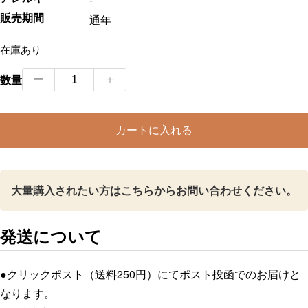
販売期間
通年
在庫あり
【ATELIER
数量
ー
＋
NON
NON×
カートに入れる
ヤ
マ
サ
大量購入されたい方はこちらからお問い合わせください。
ち
く
わ】
発送について
豆
ち
●クリックポスト（送料250円）にてポスト投函でのお届けと
く
なります。