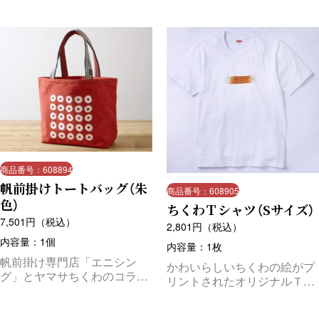
商品番号：608894
帆前掛けトートバッグ（朱
商品番号：608905
色）
ちくわＴシャツ（Sサイズ）
7,501
円（税込）
2,801
円（税込）
内容量：1個
内容量：1枚
帆前掛け専門店「エニシン
かわいらしいちくわの絵がプ
グ」とヤマサちくわのコラボ
リントされたオリジナルＴ
商品！帆前掛けの生地を使っ
シャツ
たトートバッグ（朱色）で
す。