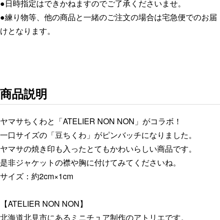
わ
●日時指定はできかねますのでご了承くださいませ。
ピ
●練り物等、他の商品と一緒のご注文の場合は宅急便でのお届
ン
けとなります。
バッ
チ
個
商品説明
ヤマサちくわと「ATELIER NON NON」がコラボ！
一口サイズの「豆ちくわ」がピンバッチになりました。
ヤマサの焼き印も入ったとてもかわいらしい商品です。
是非ジャケットの襟や胸に付けてみてくださいね。
サイズ：約2cm×1cm
【ATELIER NON NON】
北海道北見市にあるミニチュア制作のアトリエです。