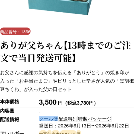
商品番号：1366
ありが父ちゃん【13時までのご注
文で当日発送可能】
お父さんに感謝の気持ちを伝える「ありがとう」の焼き印が
入った「お弁当たまご」やピリっとした辛さが人気の「黒胡椒
豆ちくわ」が入った父の日セット
3,500
本体価格
円
（税込3,780円）
内容量
-
クール便
配送料別
特製パッケージ
配送情報
発送日：
2026年6月13日
〜
2026年6月22日
アレルギー
大豆
卵
小麦
やまいも
乳