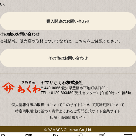
い。
購入関連のお問い合わせ
その他のお問い合わせ
会社情報、販売店や取材についてなどは、こちらをご確認ください。
その他のお問い合わせ
ヤマサちくわ株式会社
〒440-0086 愛知県豊橋市下地町橋⼝30-1
TEL：0120-803489(受注センター)［午前9時～午後5時］
個人情報保護の取扱いについて
このサイトについて
賞味期限について
特定商取引法に基づく表示
よくあるご質問
公式サイト
企業サイト
店舗・販売情報サイト
© YAMASA Chikuwa Co.,Ltd.