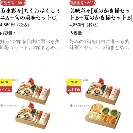
商品番号：8018
商品番号：8021
美味彩々[ちくわ尽くしミ
美味彩々[夏のかき揚セッ
ニA＋旬の美味セットC]
トB＋夏のかき揚セットB]
4,860
円（税込）
4,860
円（税込）
内容量： ー
内容量： ー
好みの2箱を自由に選べる美
好みの2箱を自由に選べる美
味彩々セット。2箱まとめて
味彩々セット。2箱まとめて
お届けします。
お届けします。
NEW
NEW
おすすめ
おすすめ