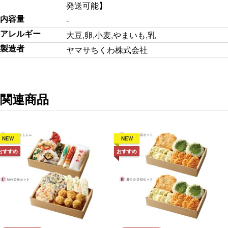
発送可能】
内容量
-
アレルギー
大豆,卵,小麦,やまいも,乳
製造者
ヤマサちくわ株式会社
関連商品
NEW
NEW
おすすめ
おすすめ