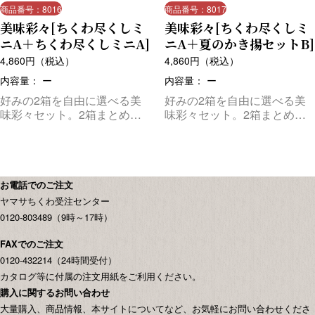
商品番号：8016
商品番号：8017
美味彩々[ちくわ尽くしミ
美味彩々[ちくわ尽くしミ
ニA＋ちくわ尽くしミニA]
ニA＋夏のかき揚セットB]
4,860
円（税込）
4,860
円（税込）
内容量： ー
内容量： ー
好みの2箱を自由に選べる美
好みの2箱を自由に選べる美
味彩々セット。2箱まとめて
味彩々セット。2箱まとめて
お届けします。
お届けします。
お電話でのご注文
ヤマサちくわ受注センター
0120-803489（9時～17時）
FAXでのご注文
0120-432214（24時間受付）
カタログ等に付属の注文用紙をご利用ください。
購入に関するお問い合わせ
大量購入、商品情報、本サイトについてなど、お気軽にお問い合わせくださ