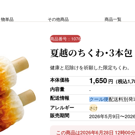
り物単品
その他商品
商品一覧
商品番号：1076
夏越のちくわ・3本包
健康と厄除けを祈願した限定ちくわ。
1,650
本体価格
円
（税込1,7
内容量
-
配送情報
発
クール便
配送料別
アレルギー
さけ
販売期間
2026年5月9日〜202
この商品は2026年6月28日 12時