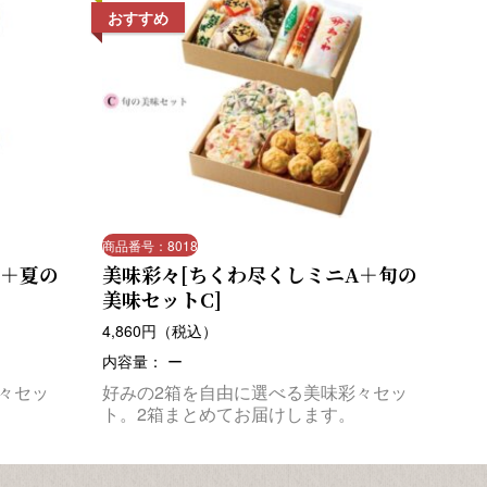
おすすめ
商品番号：8018
B＋夏の
美味彩々[ちくわ尽くしミニA＋旬の
美味セットC]
4,860
円（税込）
内容量： ー
々セッ
好みの2箱を自由に選べる美味彩々セッ
ト。2箱まとめてお届けします。