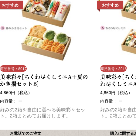
おすすめ
おすすめ
商品番号：8017
商品番号：8016
美味彩々[ちくわ尽くしミニA＋夏の
美味彩々[ち
かき揚セットB]
わ尽くしミニA
4,860
円（税込）
4,860
円（税込）
内容量： ー
内容量： ー
好みの2箱を自由に選べる美味彩々セッ
好みの2箱を自
ト。2箱まとめてお届けします。
ト。2箱まとめ
お電話でのご注文
購入に関する