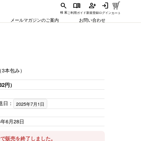
search
menu_book
person_add
login
ご利用ガイド
新規登録
ログイン
検 索
カート
メールマガジンのご案内
お問い合わせ
（3本包み）
82円）
送日：
2025年7月1日
6年6月28日
00分で販売を終了しました。