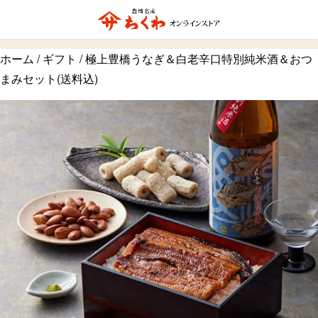
ホーム
/
ギフト
/ 極上豊橋うなぎ＆白老辛口特別純米酒＆おつ
まみセット(送料込)