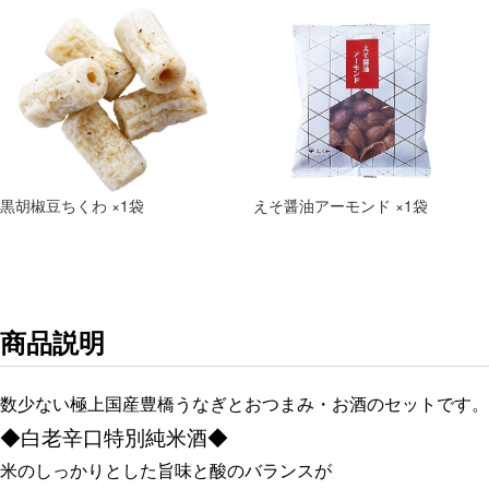
黒胡椒豆ちくわ ×1袋
えそ醤油アーモンド ×1袋
商品説明
数少ない極上国産豊橋うなぎとおつまみ・お酒のセットです。
◆白老辛口特別純米酒◆
米のしっかりとした旨味と酸のバランスが