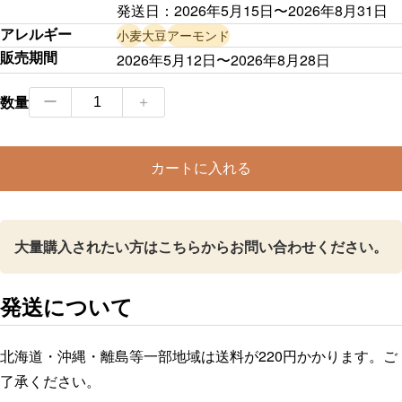
発送日：
2026年5月15日
〜
2026年8月31日
アレルギー
小麦
大豆
アーモンド
販売期間
2026年5月12日〜2026年8月28日
極
数量
ー
＋
上
豊
カートに入れる
橋
う
な
大量購入されたい方はこちらからお問い合わせください。
ぎ
＆
白
発送について
老
辛
北海道・沖縄・離島等一部地域は送料が220円かかります。ご
口
了承ください。
特