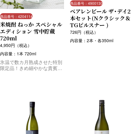
商品番号：4900130
ベアレンビール ザ・デイ2
商品番号：4204114
本セット(Nクラシック＆
米焼酎 ねっか スペシャル
TGピルスナー )
エディション 雪中貯蔵
726
円（税込）
720ml
内容量：2本・各350ml
4,950
円（税込）
内容量：1本 720ml
氷温で数カ月熟成させた特別
限定品！きめ細やかな貴賓溢
れる風味をお楽しみいただけ
ます。