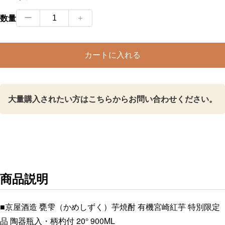
甕
数量
ー
＋
雫
（か
カートに入れる
め
し
ず
大量購入されたい方はこちらからお問い合わせください。
く）
芋
焼
酎
有
機
商品説明
宮
崎
■京屋酒造 甕雫（かめしずく）芋焼酎 有機宮崎紅芋 特別限定
紅
品 陶器瓶入・柄杓付 20° 900ML