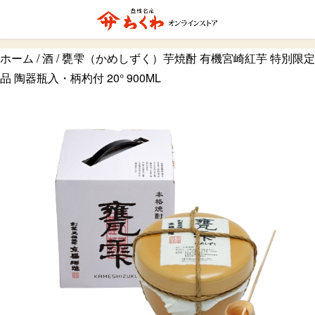
ホーム
/
酒
/ 甕雫（かめしずく）芋焼酎 有機宮崎紅芋 特別限定
品 陶器瓶入・柄杓付 20° 900ML