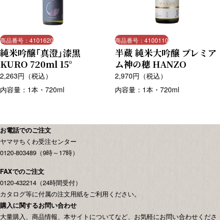
商品番号：4101620
商品番号：4100110
純米吟醸「真澄」漆黒
半蔵 純米大吟醸 プレミア
KURO 720ml 15°
ム神の穂 HANZO
2,263
円（税込）
2,970
円（税込）
内容量：1本・720ml
内容量：1本・720ml
お電話でのご注文
ヤマサちくわ受注センター
0120-803489（9時～17時）
FAXでのご注文
0120-432214（24時間受付）
カタログ等に付属の注文用紙をご利用ください。
購入に関するお問い合わせ
大量購入、商品情報、本サイトについてなど、お気軽にお問い合わせくださ