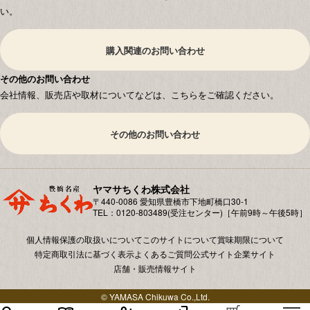
い。
購入関連のお問い合わせ
その他のお問い合わせ
会社情報、販売店や取材についてなどは、こちらをご確認ください。
その他のお問い合わせ
ヤマサちくわ株式会社
〒440-0086 愛知県豊橋市下地町橋⼝30-1
TEL：0120-803489(受注センター)［午前9時～午後5時］
個人情報保護の取扱いについて
このサイトについて
賞味期限について
特定商取引法に基づく表示
よくあるご質問
公式サイト
企業サイト
店舗・販売情報サイト
© YAMASA Chikuwa Co.,Ltd.