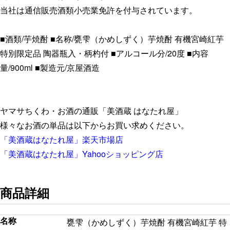
当社は通信販売酒類小売業免許を付与されています。
■酒類/芋焼酎 ■名称/甕雫（かめしずく）芋焼酎 有機宮崎紅芋
特別限定品 陶器瓶入・柄杓付 ■アルコール分/20度 ■内容
量/900ml ■製造元/京屋酒造
ヤマサちくわ・お酒の通販「美酒蔵 はなたれ屋」
様々なお酒の単品は以下からお買い求めください。
「美酒蔵はなたれ屋」楽天市場店
「美酒蔵はなたれ屋」Yahooショッピング店
商品詳細
名称
甕雫（かめしずく）芋焼酎 有機宮崎紅芋 特