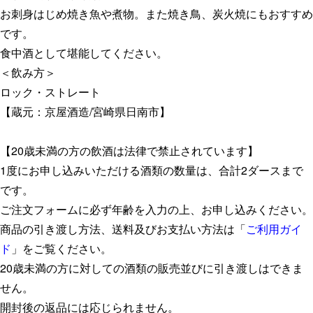
芋
お刺身はじめ焼き魚や煮物。また焼き鳥、炭火焼にもおすすめ
特
です。
別
食中酒として堪能してください。
限
＜飲み方＞
定
ロック・ストレート
品
【蔵元：京屋酒造/宮崎県日南市】
陶
器
【20歳未満の方の飲酒は法律で禁止されています】
瓶
1度にお申し込みいただける酒類の数量は、合計2ダースまで
入・
です。
柄
ご注文フォームに必ず年齢を入力の上、お申し込みください。
杓
商品の引き渡し方法、送料及びお支払い方法は「
ご利用ガイ
付
ド
」をご覧ください。
20°
20歳未満の方に対しての酒類の販売並びに引き渡しはできま
900ML
せん。
個
開封後の返品には応じられません。