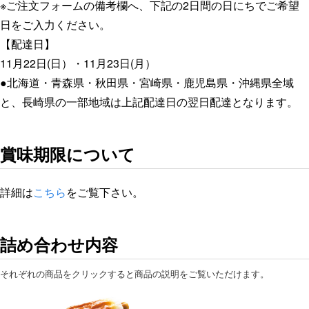
シ
※ご注文フォームの備考欄へ、下記の2日間の日にちでご希望
ロ）
日をご入力ください。
【配
【配達日】
達
11月22日(日）・11月23日(月）
日：
●北海道・青森県・秋田県・宮崎県・鹿児島県・沖縄県全域
11/22.23
と、長崎県の一部地域は上記配達日の翌日配達となります。
の
み】
賞味期限について
個
詳細は
こちら
をご覧下さい。
詰め合わせ内容
それぞれの商品をクリックすると商品の説明をご覧いただけます。