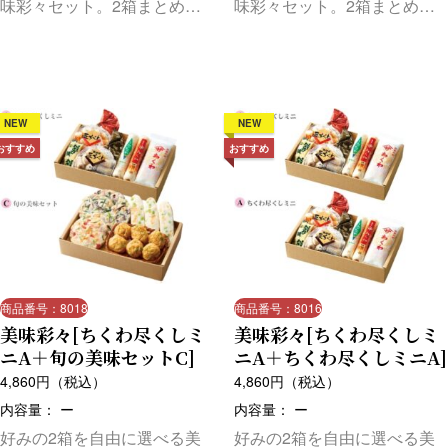
味彩々セット。2箱まとめて
味彩々セット。2箱まとめて
お届けします。
お届けします。
NEW
NEW
おすすめ
おすすめ
商品番号：8018
商品番号：8016
美味彩々[ちくわ尽くしミ
美味彩々[ちくわ尽くしミ
ニA＋旬の美味セットC]
ニA＋ちくわ尽くしミニA]
4,860
円（税込）
4,860
円（税込）
内容量： ー
内容量： ー
好みの2箱を自由に選べる美
好みの2箱を自由に選べる美