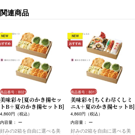
関連商品
NEW
NEW
おすすめ
おすすめ
商品番号：8021
商品番号：8017
美味彩々[夏のかき揚セッ
美味彩々[ちくわ尽くしミ
トB＋夏のかき揚セットB]
ニA＋夏のかき揚セットB]
4,860
円（税込）
4,860
円（税込）
内容量： ー
内容量： ー
好みの2箱を自由に選べる美
好みの2箱を自由に選べる美