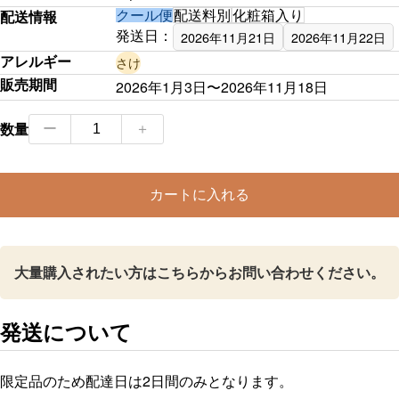
クール便
配送料別
化粧箱入り
配送情報
発送日：
2026年11月21日
2026年11月22日
アレルギー
さけ
販売期間
2026年1月3日〜2026年11月18日
【11
数量
ー
＋
月
限
カートに入れる
定】
旬
の
大量購入されたい方はこちらからお問い合わせください。
ち
く
わ
発送について
（コ
ノ
限定品のため配達日は2日間のみとなります。