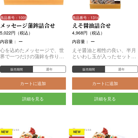
商品番号：1009
商品番号：1314
メッセージ蒲鉾詰合せ
えそ醤油詰合せ
5,022
円（税込）
4,968
円（税込）
内容量： ー
内容量： ー
心を込めたメッセージで、世
えそ醤油と相性の良い、半月
界で一つだけの蒲鉾を作りま
といわし玉が入ったセットで
せんか？
す。
通年
通年
販売期間
販売期間
カートに追加
カートに追加
詳細を見る
詳細を見る
NEW
NEW