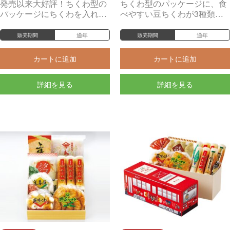
発売以来大好評！ちくわ型の
ちくわ型のパッケージに、食
パッケージにちくわを入れて
べやすい豆ちくわが3種類と
お届け。どなたにも喜ばれ
わさび漬けが入ったセット。
る、手頃でさりげない贈り
通年
通年
販売期間
販売期間
物。
カートに追加
カートに追加
詳細を見る
詳細を見る