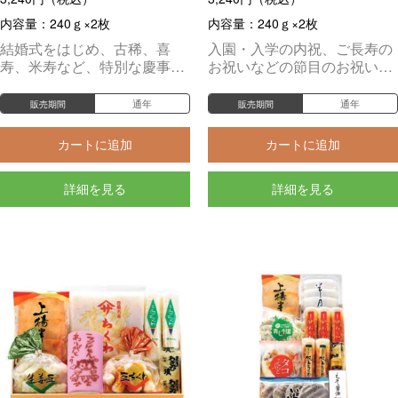
内容量：240ｇ×2枚
内容量：240ｇ×2枚
結婚式をはじめ、古稀、喜
入園・入学の内祝、ご長寿の
寿、米寿など、特別な慶事の
お祝いなどの節目のお祝いの
贈物に相応しい蒲鉾セットで
他、各種記念日などにもご利
す。
用いただけます。
通年
通年
販売期間
販売期間
カートに追加
カートに追加
詳細を見る
詳細を見る