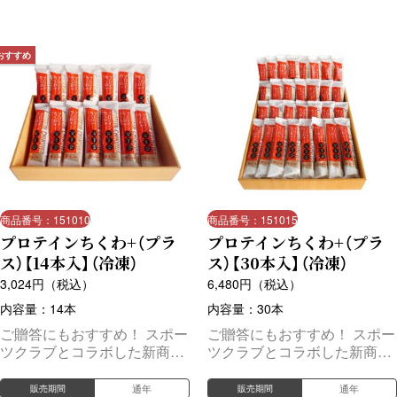
おすすめ
商品番号：151010
商品番号：151015
プロテインちくわ+（プラ
プロテインちくわ+（プラ
ス）【14本入】（冷凍）
ス）【30本入】（冷凍）
3,024
円（税込）
6,480
円（税込）
内容量：14本
内容量：30本
ご贈答にもおすすめ！ スポー
ご贈答にもおすすめ！ スポー
ツクラブとコラボした新商
ツクラブとコラボした新商
品！口当たりが柔らかく、魚
品！口当たりが柔らかく、魚
の旨味をしっかりと感じられ
の旨味をしっかりと感じられ
通年
通年
販売期間
販売期間