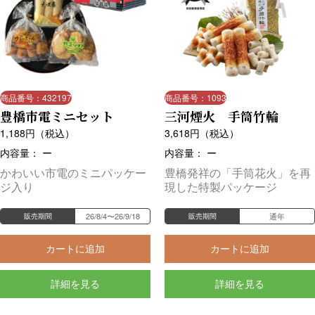
商品番号：432197
商品番号：1093
豊橋市電ミニセット
三河煙火 手筒竹輪
1,188
円（税込）
3,618
円（税込）
内容量： ー
内容量： ー
かわいい市電のミニパッケー
豊橋発祥の「手筒花火」を再
ジ入り
現した特製パッケージ
26/8/4〜26/9/18
通年
販売期間
販売期間
カートに追加
カートに追加
詳細を見る
詳細を見る