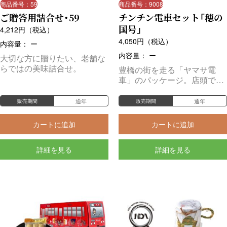
商品番号：59
商品番号：9008
ご贈答用詰合せ・59
チンチン電車セット「穂の
国号」
4,212
円（税込）
4,050
円（税込）
内容量： ー
内容量： ー
大切な方に贈りたい、老舗な
らではの美味詰合せ。
豊橋の街を走る「ヤマサ電
車」のパッケージ。店頭で大
人気の商品。
通年
通年
販売期間
販売期間
カートに追加
カートに追加
詳細を見る
詳細を見る