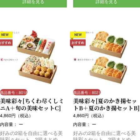
詳細を見る
詳細を見る
NEW
NEW
おすすめ
おすすめ
商品番号：8018
商品番号：8021
美味彩々[ちくわ尽くしミ
美味彩々[夏のかき揚セッ
ニA＋旬の美味セットC]
トB＋夏のかき揚セットB]
4,860
円（税込）
4,860
円（税込）
内容量： ー
内容量： ー
好みの2箱を自由に選べる美
好みの2箱を自由に選べる美
味彩々セット。2箱まとめて
味彩々セット。2箱まとめて