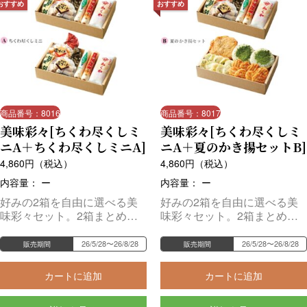
おすすめ
おすすめ
商品番号：8016
商品番号：8017
美味彩々[ちくわ尽くしミ
美味彩々[ちくわ尽くしミ
ニA＋ちくわ尽くしミニA]
ニA＋夏のかき揚セットB]
4,860
円（税込）
4,860
円（税込）
内容量： ー
内容量： ー
好みの2箱を自由に選べる美
好みの2箱を自由に選べる美
味彩々セット。2箱まとめて
味彩々セット。2箱まとめて
お届けします。
お届けします。
26/5/28〜26/8/28
26/5/28〜26/8/28
販売期間
販売期間
カートに追加
カートに追加