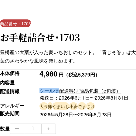
商品番号：1703
お手軽詰合せ・1703
豊橋産の大葉が入った夏いちおしのセット。「青じそ巻」は大
葉のさわやかな風味を楽しめます。
4,980
本体価格
円
（税込5,379円）
内容量
-
クール便
配送料別
簡易包装（e包装）
配送情報
発送日：
2026年6月1日
〜
2026年8月31日
アレルギー
大豆
卵
やまいも
小麦
ごま
さけ
販売期間
2026年5月28日〜2026年8月28日
お
数量
ー
＋