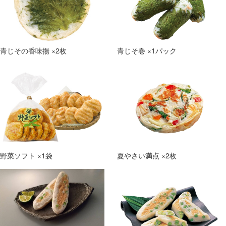
青じその香味揚 ×2枚
青じそ巻 ×1パック
野菜ソフト ×1袋
夏やさい満点 ×2枚