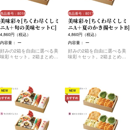
商品番号：8018
商品番号：8017
美味彩々[ちくわ尽くしミ
美味彩々[ちくわ尽くしミ
ニA＋旬の美味セットC]
ニA＋夏のかき揚セットB]
4,860
円（税込）
4,860
円（税込）
内容量： ー
内容量： ー
好みの2箱を自由に選べる美
好みの2箱を自由に選べる美
味彩々セット。2箱まとめて
味彩々セット。2箱まとめて
お届けします。
お届けします。
NEW
NEW
おすすめ
おすすめ