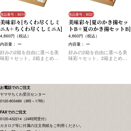
商品番号：8016
商品番号：8021
美味彩々[ちくわ尽くしミ
美味彩々[夏のかき揚セッ
ニA＋ちくわ尽くしミニA]
トB＋夏のかき揚セットB]
4,860
円（税込）
4,860
円（税込）
内容量： ー
内容量： ー
好みの2箱を自由に選べる美
好みの2箱を自由に選べる美
味彩々セット。2箱まとめて
味彩々セット。2箱まとめて
お届けします。
お届けします。
お電話でのご注文
ヤマサちくわ受注センター
0120-803489（9時～17時）
FAXでのご注文
0120-432214（24時間受付）
カタログ等に付属の注文用紙をご利用ください。