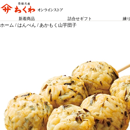
新着商品
詰合せギフト
練
ホーム
/
はんぺん
/ あかもく山芋団子