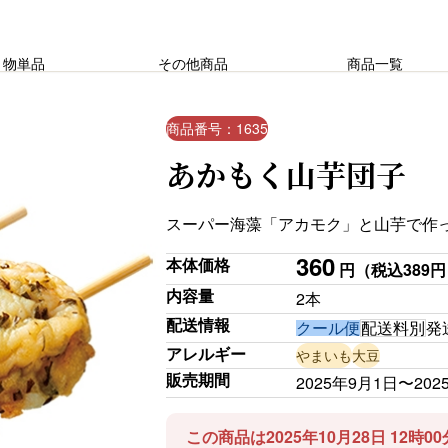
り物単品
その他商品
商品一覧
商品番号：1635
あかもく山芋団子
スーパー海藻「アカモク」と山芋で作
360
本体価格
円
（税込389
内容量
2本
配送情報
クール便
配送料別
発
アレルギー
やまいも
大豆
販売期間
2025年9月1日〜202
この商品は2025年10月28日 12