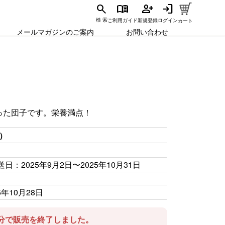
search
menu_book
person_add
login
ご利用ガイド
新規登録
ログイン
検 索
カート
メールマガジンのご案内
お問い合わせ
った団子です。栄養満点！
円）
送日：
2025年9月2日
〜
2025年10月31日
5年10月28日
時00分で販売を終了しました。