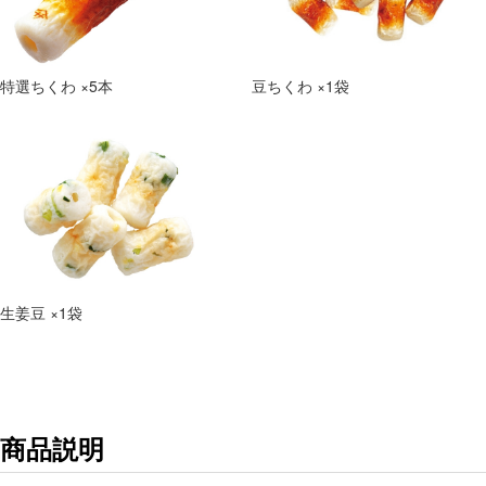
特選ちくわ ×5本
豆ちくわ ×1袋
生姜豆 ×1袋
商品説明