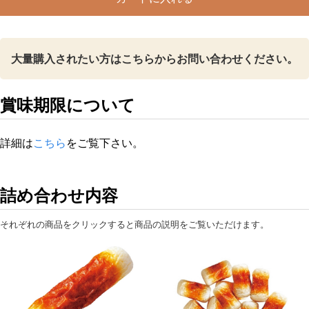
火
手
筒
大量購入されたい方はこちらからお問い合わせください。
竹
輪
個
賞味期限について
詳細は
こちら
をご覧下さい。
詰め合わせ内容
それぞれの商品をクリックすると商品の説明をご覧いただけます。