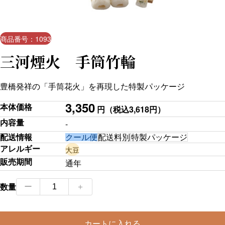
商品番号：1093
三河煙火 手筒竹輪
豊橋発祥の「手筒花火」を再現した特製パッケージ
3,350
本体価格
円
（税込3,618円）
内容量
-
配送情報
クール便
配送料別
特製パッケージ
アレルギー
大豆
販売期間
通年
三
数量
ー
＋
河
煙
カートに入れる