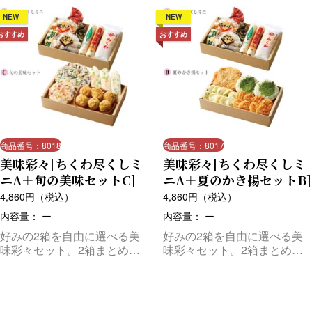
NEW
NEW
おすすめ
おすすめ
商品番号：8018
商品番号：8017
美味彩々[ちくわ尽くしミ
美味彩々[ちくわ尽くしミ
ニA＋旬の美味セットC]
ニA＋夏のかき揚セットB]
4,860
円（税込）
4,860
円（税込）
内容量： ー
内容量： ー
好みの2箱を自由に選べる美
好みの2箱を自由に選べる美
味彩々セット。2箱まとめて
味彩々セット。2箱まとめて
お届けします。
お届けします。