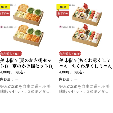
NEW
NEW
おすすめ
おすすめ
商品番号：8021
商品番号：8016
美味彩々[夏のかき揚セッ
美味彩々[ちくわ尽くしミ
トB＋夏のかき揚セットB]
ニA＋ちくわ尽くしミニA]
4,860
円（税込）
4,860
円（税込）
内容量： ー
内容量： ー
好みの2箱を自由に選べる美
好みの2箱を自由に選べる美
味彩々セット。2箱まとめて
味彩々セット。2箱まとめて
お届けします。
お届けします。