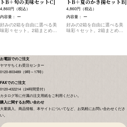
トB＋旬の美味セットC]
トB＋夏のかき揚セットB]
4,860
円（税込）
4,860
円（税込）
内容量： ー
内容量： ー
好みの2箱を自由に選べる美
好みの2箱を自由に選べる美
味彩々セット。2箱まとめて
味彩々セット。2箱まとめて
お届けします。
お届けします。
お電話でのご注文
ヤマサちくわ受注センター
0120-803489（9時～17時）
FAXでのご注文
0120-432214（24時間受付）
カタログ等に付属の注文用紙をご利用ください。
購入に関するお問い合わせ
大量購入、商品情報、本サイトについてなど、お気軽にお問い合わせくださ
い。