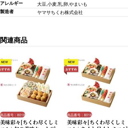
アレルギー
大豆,小麦,乳,卵,やまいも
製造者
ヤマサちくわ株式会社
関連商品
NEW
NEW
おすすめ
おすすめ
商品番号：8018
商品番号：8016
美味彩々[ちくわ尽くしミ
美味彩々[ちくわ尽くしミ