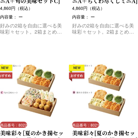
ニA＋旬の美味セットC]
ニA＋ちくわ尽くしミニA]
4,860
円（税込）
4,860
円（税込）
内容量： ー
内容量： ー
好みの2箱を自由に選べる美
好みの2箱を自由に選べる美
味彩々セット。2箱まとめて
味彩々セット。2箱まとめて
お届けします。
お届けします。
NEW
NEW
おすすめ
おすすめ
商品番号：8022
商品番号：8021
美味彩々［夏のかき揚セッ
美味彩々[夏のかき揚セッ