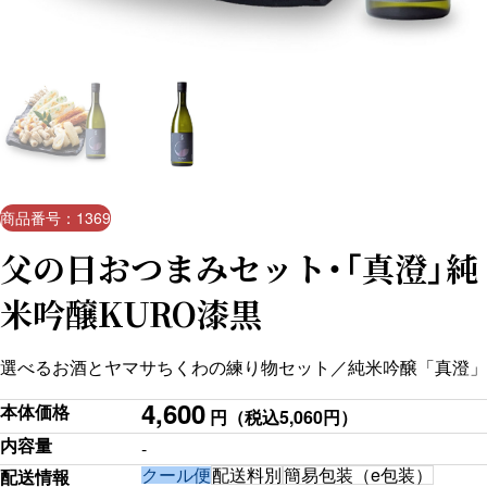
商品番号：1369
父の日おつまみセット・「真澄」純
米吟醸KURO漆黒
選べるお酒とヤマサちくわの練り物セット／純米吟醸「真澄」
4,600
本体価格
円
（税込5,060円）
内容量
-
クール便
配送料別
簡易包装（e包装）
配送情報