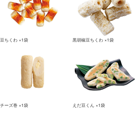
豆ちくわ ×1袋
黒胡椒豆ちくわ ×1袋
チーズ巻 ×1袋
えだ豆くん ×1袋