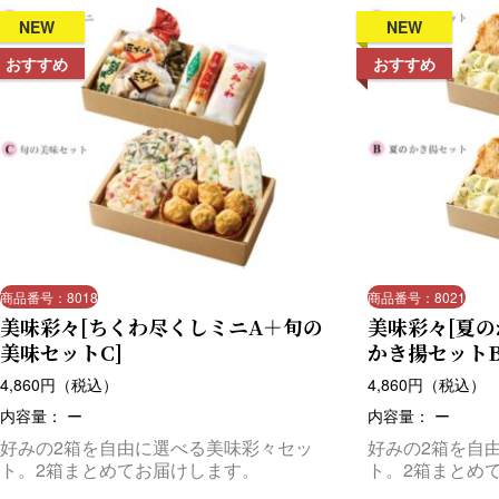
NEW
NEW
おすすめ
おすすめ
商品番号：8018
商品番号：8021
美味彩々[ちくわ尽くしミニA＋旬の
美味彩々[夏
美味セットC]
かき揚セットB
4,860
円（税込）
4,860
円（税込）
内容量： ー
内容量： ー
好みの2箱を自由に選べる美味彩々セッ
好みの2箱を自
ト。2箱まとめてお届けします。
ト。2箱まとめ