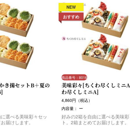
NEW
おすすめ
商品番号：8016
のかき揚セットB＋夏の
美味彩々[ちくわ尽くしミニ
]
わ尽くしミニA]
4,860
円（税込）
内容量： ー
由に選べる美味彩々セッ
好みの2箱を自由に選べる美味彩
てお届けします。
ト。2箱まとめてお届けします。