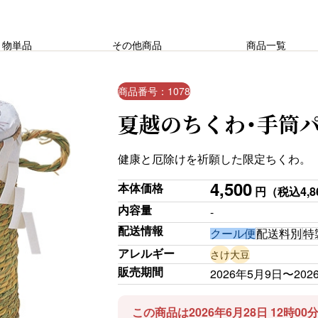
り物単品
その他商品
商品一覧
商品番号：1078
夏越のちくわ・手筒
健康と厄除けを祈願した限定ちくわ。
4,500
本体価格
円
（税込4,8
内容量
-
配送情報
クール便
配送料別
特
アレルギー
さけ
大豆
販売期間
2026年5月9日〜202
この商品は2026年6月28日 12時