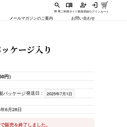
search
menu_book
person_add
login
ご利用ガイド
新規登録
ログイン
検 索
カート
メールマガジンのご案内
お問い合わせ
パッケージ入り
60円）
発送日：
製パッケージ
2025年7月1日
6年6月28日
00分で販売を終了しました。