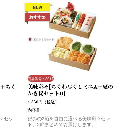
NEW
おすすめ
商品番号：8017
A＋ちく
美味彩々[ちくわ尽くしミニA＋夏の
かき揚セットB]
4,860
円（税込）
内容量： ー
々セッ
好みの2箱を自由に選べる美味彩々セッ
ト。2箱まとめてお届けします。