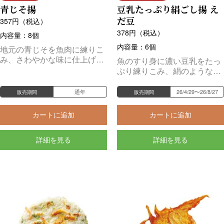
青じそ揚
豆乳たっぷり絹ごし揚 え
だ豆
357
円（税込）
378
円（税込）
内容量：8個
内容量：6個
地元の青じそを魚肉に練りこ
み、さわやかな味に仕上げま
魚のすり身に濃い豆乳をたっ
した。
ぷり練りこみ、絹のような滑
らかな口当たりに仕上げまし
た。
通年
26/4/29〜26/8/27
販売期間
販売期間
カートに追加
カートに追加
詳細を見る
詳細を見る