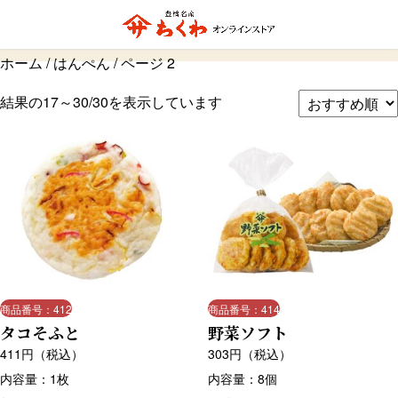
はんぺん
ホーム
/
はんぺん
/ ページ 2
結果の17～30/30を表示しています
商品番号：412
商品番号：414
タコそふと
野菜ソフト
411
円（税込）
303
円（税込）
内容量：1枚
内容量：8個