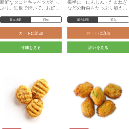
新鮮なタコとキャベツがたっ
揚半に、にんじん・たまねぎ
ぷり。鉄板で焼いて、お好み
などの野菜をたっぷり加え
焼き風にしても美味。
た、ソフトな食感です。
通年
通年
販売期間
販売期間
カートに追加
カートに追加
詳細を見る
詳細を見る