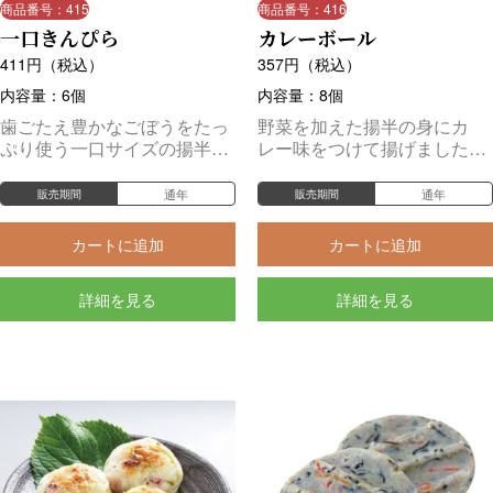
商品番号：415
商品番号：416
一口きんぴら
カレーボール
411
円（税込）
357
円（税込）
内容量：6個
内容量：8個
歯ごたえ豊かなごぼうをたっ
野菜を加えた揚半の身にカ
ぷり使う一口サイズの揚半。
レー味をつけて揚げました。
ご飯のお供にどうぞ。
お子様にも人気の商品です。
通年
通年
販売期間
販売期間
カートに追加
カートに追加
詳細を見る
詳細を見る