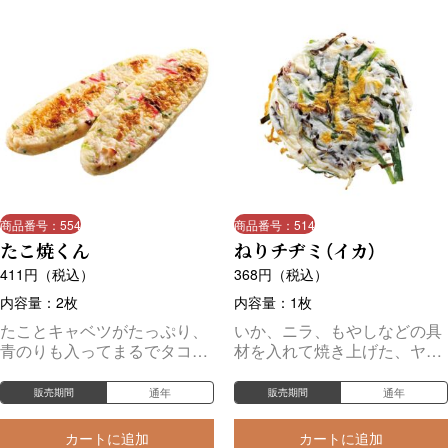
商品番号：554
商品番号：514
たこ焼くん
ねりチヂミ（イカ）
411
円（税込）
368
円（税込）
内容量：2枚
内容量：1枚
たことキャベツがたっぷり、
いか、ニラ、もやしなどの具
青のりも入ってまるでタコ焼
材を入れて焼き上げた、ヤマ
きのような味わいです♪
サの大ヒット商品です。
通年
通年
販売期間
販売期間
カートに追加
カートに追加