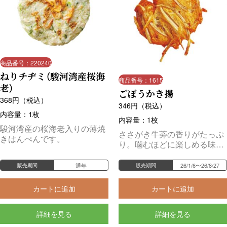
商品番号：220240
ねりチヂミ（駿河湾産桜海
商品番号：1615
老）
ごぼうかき揚
368
円（税込）
346
円（税込）
内容量：1枚
内容量：1枚
駿河湾産の桜海老入りの薄焼
ささがき牛蒡の香りがたっぷ
きはんぺんです。
り。噛むほどに楽しめる味わ
いです。
通年
26/1/6〜26/8/27
販売期間
販売期間
カートに追加
カートに追加
詳細を見る
詳細を見る