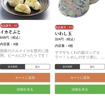
商品番号：417
商品番号：418
イカそふと
いわし玉
648
円（税込）
324
円（税込）
内容量：4個
内容量：4枚
国産のスルメイカを贅沢に使
ヤマサちくわの超ロングセ
用。ビールにぴったりです！
ラー！ いわしのすり身に、に
んじん・昆布を加えました。
豊かな味わいのつみれです。
通年
通年
販売期間
販売期間
カートに追加
カートに追加
詳細を見る
詳細を見る