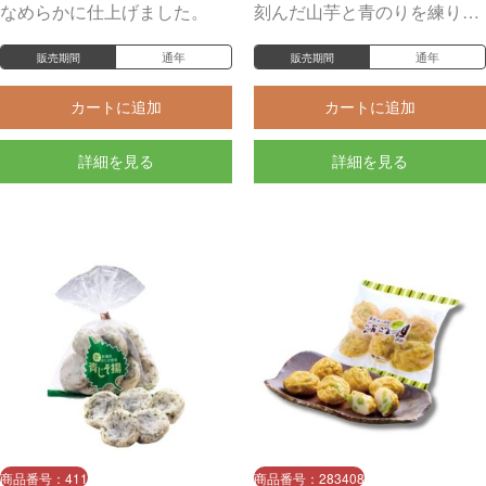
なめらかに仕上げました。
刻んだ山芋と青のりを練りこ
んで、からりと揚げた一品。
通年
通年
販売期間
販売期間
カートに追加
カートに追加
詳細を見る
詳細を見る
商品番号：411
商品番号：283408