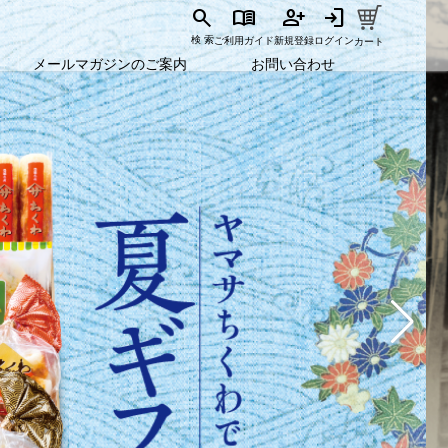
search
menu_book
person_add
login
ご利用ガイド
新規登録
ログイン
検 索
カート
メールマガジンのご案内
お問い合わせ