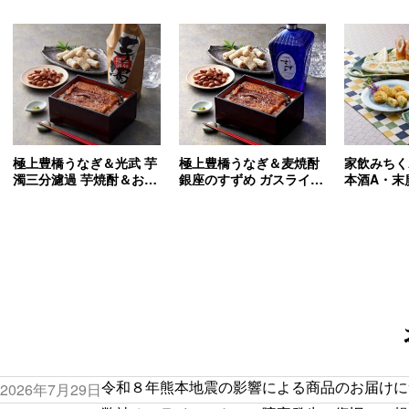
極上豊橋うなぎ＆光武 芋
極上豊橋うなぎ＆麦焼酎
家飲みちく
濁三分濾過 芋焼酎＆おつ
銀座のすずめ ガスライト
本酒A・末
まみセット(送料込)
＆おつまみセット(送料
酒】(送料込
込)
令和８年熊本地震の影響による商品のお届けについ
2026年7月29日