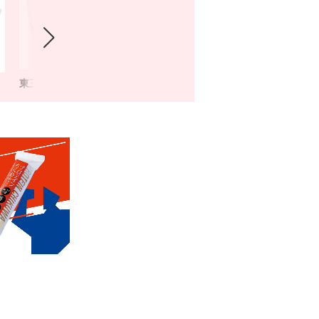
東三河伝統の味三選
家飲みちくわセット【日
家飲みち
本酒A・末廣山廃純米
本酒B・
酒】(送料込)
生酒】(