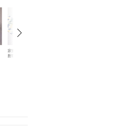
家飲みちくわセット【焼
板わさ酒肴セット
魔女の悪
送
酎B・ねっか焼酎ハイ
まみセッ
ボール】(送料込)