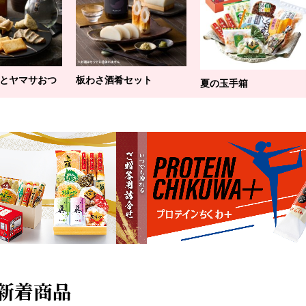
とヤマサおつ
板わさ酒肴セット
夏の玉手箱
新着商品