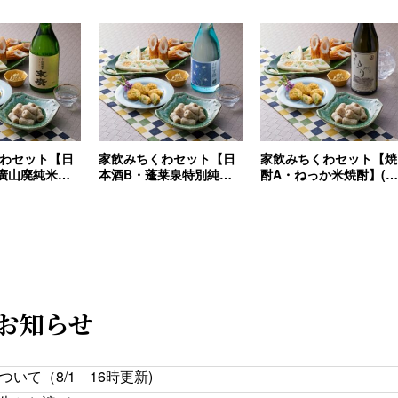
わセット【日
家飲みちくわセット【日
家飲みちくわセット【焼
廣山廃純米
本酒B・蓬莱泉特別純米
酎A・ねっか米焼酎】(
)
生酒】(送料込)
料込)
お知らせ
て（8/1 16時更新)